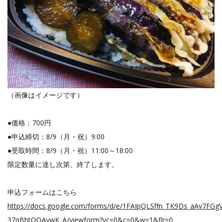
（画像はイメージです）
●価格：700円
●申込締切：8/9（月・祝）9:00
●受取時間：8/9（月・祝）11:00～18:00
限定数量に達し次第、終了します。
申込フォームはこちら
https://docs.google.com/forms/d/e/1FAIpQLSffn_TK9Ds_aAv7F
37qBhtQOAvwK_A/viewform?vc=0&c=0&w=1&flr=0