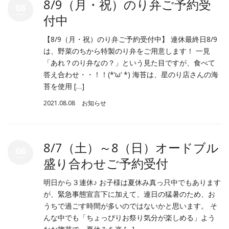
8/9（月・祝）のり弁ご予約受
08
付中
【8/9（月・祝）のり弁ご予約受付中】 連休最終日8/9
は、野菜のちから特製のり弁をご用意します！ 一見
「あれ？のり弁なの？」という見た目ですが、食べて
答え合わせ・・！！(*‘ω‘ *) 海苔は、星のり店さんの海
苔を使用 […]
2021.08.08
お知らせ
8/7（土）～8（日）オードブル
06
盛り合わせご予約受付
明日から３連休♪ お子様は夏休み真っ只中でもあります
が、緊急事態宣言下に加えて、連日の猛暑のため、お
うちで過ごす時間が多いのではないかと思います。 そ
んな中でも「ちょっぴりお祭り気分が楽しめる」よう