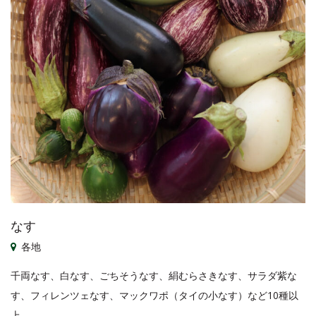
なす
各地
千両なす、白なす、ごちそうなす、絹むらさきなす、サラダ紫な
す、フィレンツェなす、マックワポ（タイの小なす）など10種以
上。