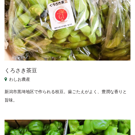
くろさき茶豆
わしお農産
新潟市黒埼地区で作られる枝豆。歯ごたえがよく、豊潤な香りと
旨味。