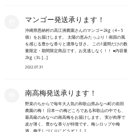
マンゴー発送承ります！
31
沖縄県恩納村の高江洲農園さんのマンゴー2kg（4～5
個）をお届けします。 太陽の恵みたっぷり！南国の風
を感じる豊かな香りと濃厚な甘さ。 この1週間だけの数
量限定・期間限定商品です。お見逃しなく！！ ●内容量
2kg（3L […]
2022.07.31
南高梅発送承ります！
05
野菜のちからで毎年大人気の和歌山県みなべ町の前田
農園の梅！ 日本一の梅どころである和歌山の中でも、
最高級のみなべの南高梅をお届けします。 実が肉厚で
皮が薄く、豊かな香りが特徴です。梅シロップや梅
酒、梅干しづくりにどうぞ！ […]