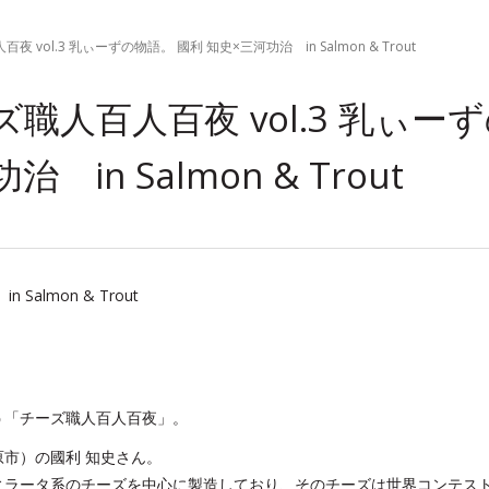
 vol.3 乳ぃーずの物語。 國利 知史×三河功治 in Salmon & Trout
職人百人百夜 vol.3 乳ぃー
in Salmon & Trout
almon & Trout
う「チーズ職人百人百夜」。
市）の國利 知史さん。
ィラータ系のチーズを中心に製造しており、そのチーズは世界コンテス