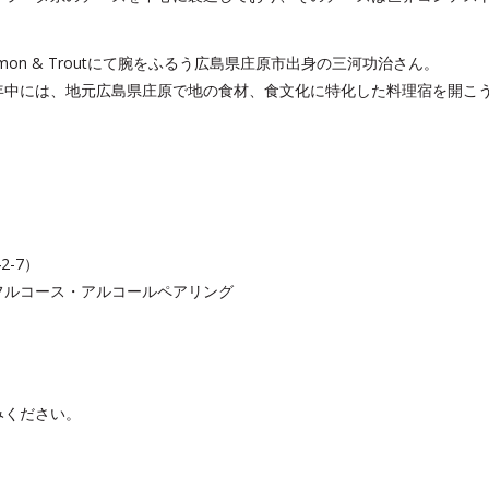
on & Troutにて腕をふるう広島県庄原市出身の三河功治さん。
年中には、地元広島県庄原で地の食材、食文化に特化した料理宿を開こ
2-7）
フルコース・アルコールペアリング
みください。