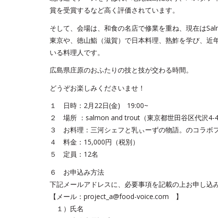
賞を受賞するなど高く評価されています。
そして、会場は、和食の名店で修業を重ね、現在はSalm
東京や、徳山鮨（滋賀）で日本料理、熟鮓を学び、近
いる料理人です。
広島県庄原のおふたりの技と技が交わる時間。
どうぞお楽しみくださいませ！
１ 日時：2月22日(金) 19:00~
２ 場所 ：salmon and trout（東京都世田谷区代沢4-4
３ お料理：三河シェフと乳ぃーずの物語。のコラボ
４ 料金：15,000円（税別）
５ 定員：12名
６ お申込み方法
下記メールアドレスに、必要事項を記載の上お申し込
【メール：project_a@food-voice.com 】
１）氏名