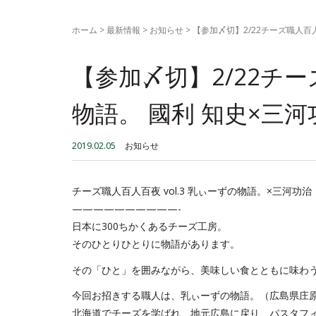
ホーム
>
最新情報
>
お知らせ
>
【参加〆切】2/22チーズ職人百人百夜
【参加〆切】2/22チーズ
物語。 國利 知史×三河功治 
2019.02.05
お知らせ
チーズ職人百人百夜 vol.3 乳ぃーずの物語。×三河功治 in S
——————————-
日本に300ちかくあるチーズ工房。
そのひとりひとりに物語があります。
その「ひと」を囲みながら、美味しい食とともに味わ
今回お招きする職人は、乳ぃーずの物語。（広島県庄原
北海道でチーズを学ばれ、地元広島に戻り、パスタフ