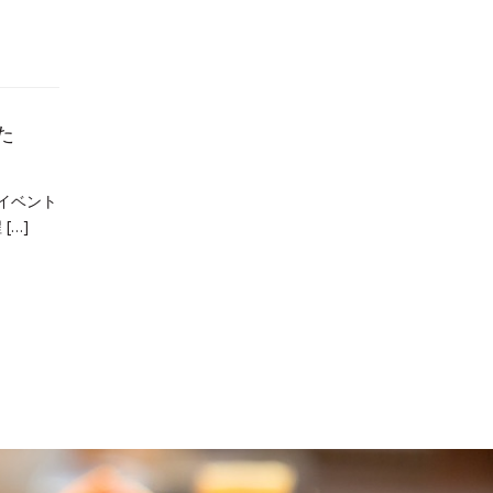
た
、イベント
…]