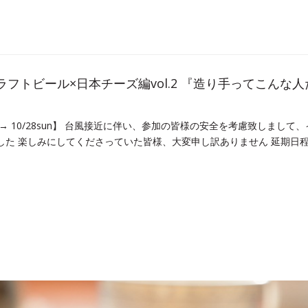
ラフトビール×日本チーズ編vol.2 『造り手ってこんな人
n → 10/28sun】 台風接近に伴い、参加の皆様の安全を考慮致しまして
た 楽しみにしてくださっていた皆様、大変申し訳ありません 延期日程 [