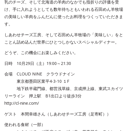
乳のチーズ、そして北海道の羊肉のなかでも指折りの評価を受
け、手に入れようとしても数年待ちともいわれる石田めん羊牧場
の美味しい羊肉をふんだんに使ったお料理をつくっていただきま
す。
しあわせチーズ工房、そして石田めん羊牧場の「美味しい」をと
ことん詰め込んだ世界にひとつしかないスペシャルディナー。
どうぞ、この機会にお楽しみください。
日時 10月29日（土）19:00～21:30
会場 CLOUD NINE クラウドナイン
東京都墨田区業平4-3-10 １F
地下鉄半蔵門線、都営浅草線、京成押上線、東武スカイツ
リーライン 押上駅 B1出口より徒歩3分
http://cl-nine.com/
ゲスト 本間幸雄さん（しあわせチーズ工房（足寄町））
使われる食材（一部）