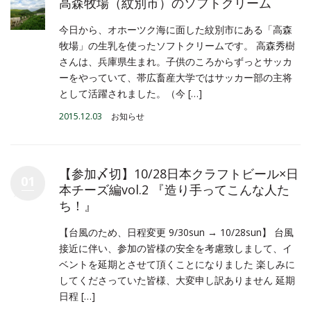
高森牧場（紋別市）のソフトクリーム
今日から、オホーツク海に面した紋別市にある「高森
牧場」の生乳を使ったソフトクリームです。 高森秀樹
さんは、兵庫県生まれ。子供のころからずっとサッカ
ーをやっていて、帯広畜産大学ではサッカー部の主将
として活躍されました。（今 […]
2015.12.03
お知らせ
【参加〆切】10/28日本クラフトビール×日
01
本チーズ編vol.2 『造り手ってこんな人た
ち！』
【台風のため、日程変更 9/30sun → 10/28sun】 台風
接近に伴い、参加の皆様の安全を考慮致しまして、イ
ベントを延期とさせて頂くことになりました 楽しみに
してくださっていた皆様、大変申し訳ありません 延期
日程 […]