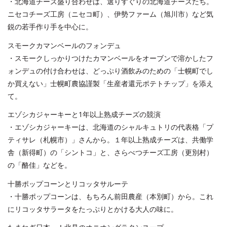
・北海道チーズ盛り合わせは、選りすぐりの北海道チーズたち。
ニセコチーズ工房（ニセコ町）、伊勢ファーム（旭川市）など気
鋭の若手作り手を中心に。
スモークカマンベールのフォンデュ
・スモークしっかりつけたカマンベールをオーブンで溶かしたフ
ォンデュの付け合わせは、どっぷり酒飲みのための「士幌町でし
か買えない」士幌町農協謹製「生産者還元ポテトチップ」を添え
て。
エゾシカジャーキーと1年以上熟成チーズの競演
・エゾシカジャーキーは、北海道のシャルキュトリの代表格「プ
ティサレ（札幌市）」さんから。１年以上熟成チーズは、共働学
舎（新得町）の「シントコ」と、さらべつチーズ工房（更別村）
の「酪佳」などを。
十勝ポップコーンとリコッタサルーテ
・十勝ポップコーンは、もちろん前田農産（本別町）から。これ
にリコッタサラータをたっぷりとかける大人の味に。