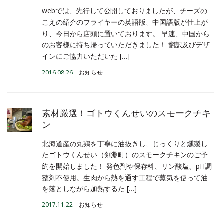
webでは、先行して公開しておりましたが、チーズの
こえの紹介のフライヤーの英語版、中国語版が仕上が
り、今日から店頭に置いております。 早速、中国から
のお客様に持ち帰っていただきました！ 翻訳及びデザ
インにご協力いただいた […]
2016.08.26
お知らせ
素材厳選！ゴトウくんせいのスモークチキ
ン
北海道産の丸鶏を丁寧に油抜きし、じっくりと燻製し
たゴトウくんせい（剣淵町）のスモークチキンのご予
約を開始しました！ 発色剤や保存料、リン酸塩、pH調
整剤不使用。生肉から熱を通す工程で蒸気を使って油
を落としながら加熱するた […]
2017.11.22
お知らせ