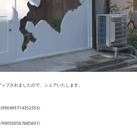
アップされましたので、シェアいたします。
s/990499714352353/
s/990500567685601/