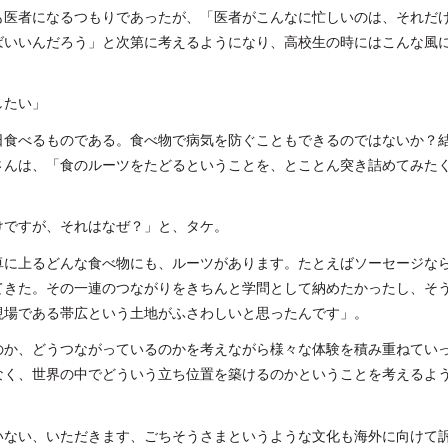
も医者になるつもりであったが、「医者がこんなに忙しいのは、それだ
ばいいんだろう」と次第に考えるようになり、高校生の時にはこんな風
したい」
日食べるものである。食べ物で病気を防ぐこともできるのではないか？
さんは、「食のルーツをたどるということを、とことん突き詰めてみた
けですが、それはなぜ？」と、タケ。
卓に上るどんな食べ物にも、ルーツがあります。たとえばソーセージな
てきた。その一連のつながりをきちんと学問として納めたかったし、そ
現場である帯広という土地がふさわしいと思ったんです」。
のか、どうつながっているのかを考えながら様々な体験を積み重ねてい
なく、世界の中でどういう立ち位置を築けるのかということを考えるよ
いない、いただきます、ごちそうさまというような文化も海外に向けて