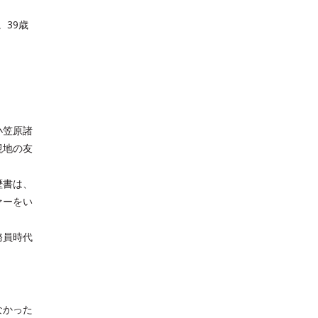
。39歳
小笠原諸
現地の友
歴書は、
ァーをい
務員時代
なかった