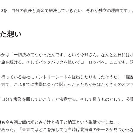
00を、自分の責任と資金で解決していきたい、それが独立の理由です」
た想い
のかは「一切決めてなかったんです」という今野さん。なんと翌日には
す旅を続ける。そしてバックパックを担いでヨーロッパへ。ここでも、
。
を行っている会社にエントリーシートを提出したりもしたそうだ。「履
一方で、これまでに実際に会って関わった人たちからはたくさんのオフ
「自分で実業を回していこう」と決意する。そして扱うものとして、公
頃も今も朝ご飯は米とみそ汁と梅干と納豆という生活ですしね」。
があった。「東京ではどこを探しても当時は北海道のチーズが見つから