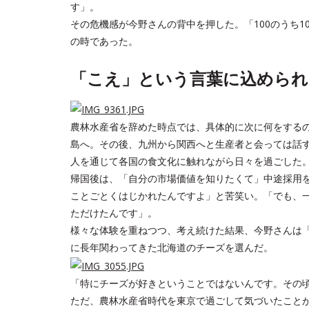
す」。
その危機感が今野さんの背中を押した。「100のうち1
の時であった。
「こえ」という言葉に込められ
農林水産省を辞めた時点では、具体的に次に何をする
島へ。その後、九州から関西へと生産者と会っては話
人を通じて各国の食文化に触れながら日々を過ごした
帰国後は、「自分の市場価値を知りたくて」中途採用
ことごとくはじかれたんですよ」と苦笑い。「でも、
ただけたんです」。
様々な体験を重ねつつ、考え続けた結果、今野さんは
に長年関わってきた北海道のチーズを選んだ。
「特にチーズが好きということではないんです。その
ただ、農林水産省時代を東京で過ごして気づいたこと