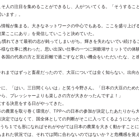
こそ人の注目を集めることができるし、人がついてくる。「そうするこ
思います」。
る情報が集まる。大きなネットワークの中心でもある。ここを盛り上げ
農業ここにあり」を発信していこうと決めていた。
も慣れてきて最初の志が鈍ってしまいがち。輝きを失わないでい続ける
多様な仕事に携わった。思い出深い仕事の一つに洞爺湖サミットでの体
。各国の代表の方と至近距離で過ごすなど良い機会をいただいたな、と
それまではずっと畜産だったので、大豆については全く知らない。出向
ケに、「はい。三日間くらいは」と笑う今野さん。「日本の大豆のため
から、プレッシャーよりも楽しさの方が大きかったんですよ！」
立する決意をする日がやってきた。
の農業を取り巻く環境が、TPPへの日本の参加が決定したあたりから
策決定ではなくて、国全体としての判断がそこに入ってくるようになっ
のうち１でも形になればそれがやがては日本の農業を大きく動かすこと
込まれた状況では、それでは間に合わないのではないか？と危機感を覚