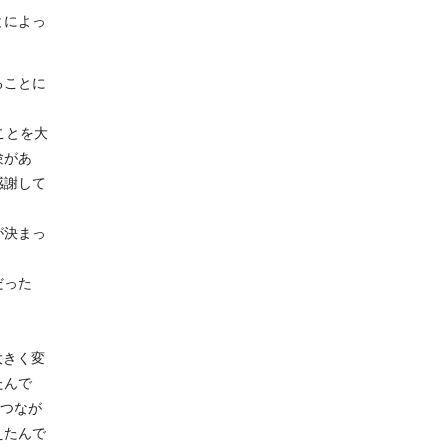
とによっ
ることに
ことを大
験があ
感謝して
が決まっ
だった
大きく変
たんで
につなが
えたんで