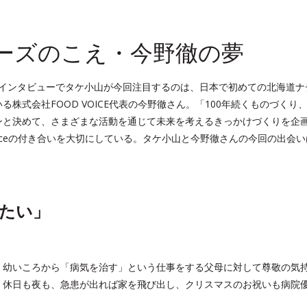
ーズのこえ・今野徹の夢
のマスターズインタビューでタケ小山が今回注目するのは、日本で初めての北海道
式会社FOOD VOICE代表の今野徹さん。「100年続くものづくり、1
ンと決めて、さまざまな活動を通じて未来を考えるきっかけづくりを企
 faceの付き合いを大切にしている。タケ小山と今野徹さんの今回の出会
たい」
、幼いころから「病気を治す」という仕事をする父母に対して尊敬の気
。休日も夜も、急患が出れば家を飛び出し、クリスマスのお祝いも病院