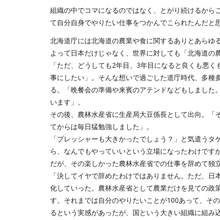
組織の中でコマになるのではなく、とがり続けるから
て自分自身でやりたい仕事をつかんでこられたんだと
北海道庁には北海道の農業や食に関するありとあらゆ
よって日本だけじゃなく、世界に対しても「北海道の
「ただ、どうしても2年目、3年目になると良くも悪く
事にしたい」。そんな想いで過ごした道庁時代、多種
る。「晩餐会の準備や来賓のアテンドなどもしました
います」。
その後、農林水産省に生産局大豆係長として出向。「
てからは毎日猛勉強しました」。
「プレッシャーも大きかったでしょう？」と気遣うタ
ら、なんでもやっていいという立場になったわけです
だが、その楽しかった農林水産省での仕事を辞めて独
「決してイヤで辞めたわけではありません。ただ、日本
化していった。農林水産省として農業だけを見ての政
す。それまでは自分のやりたいことが100あって、そ
るという実感があったが、国という大きい組織に組み