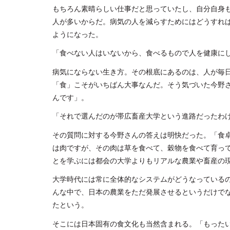
もちろん素晴らしい仕事だと思っていたし、自分自身
人が多いからだ。病気の人を減らすためにはどうすれ
ようになった。
「食べない人はいないから、食べるもので人を健康に
病気にならない生き方。その根底にあるのは、人が毎
「食」こそがいちばん大事なんだ。そう気づいた今野
んです」。
「それで選んだのが帯広畜産大学という進路だったわ
その質問に対する今野さんの答えは明快だった。「食
は肉ですが、その肉は草を食べて、穀物を食べて育っ
とを学ぶには都会の大学よりもリアルな農業や畜産の
大学時代には常に全体的なシステムがどうなっている
んな中で、日本の農業をただ発展させるというだけで
たという。
そこには日本固有の食文化も当然含まれる。「もった