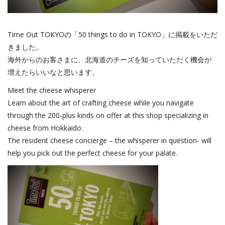
Time Out TOKYOの「50 things to do in TOKYO」に掲載をいただ
きました。
海外からのお客さまに、北海道のチーズを知っていただく機会が
増えたらいいなと思います。
Meet the cheese whisperer
Learn about the art of crafting cheese while you navigate
through the 200-plus kinds on offer at this shop specializing in
cheese from Hokkaido.
The resident cheese concierge – the whisperer in question- will
help you pick out the perfect cheese for your palate.